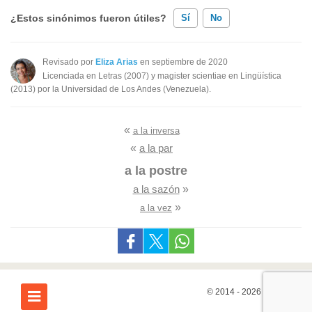
¿Estos sinónimos fueron útiles?
Sí
No
Existen sinónimos incorrectos
Revisado por
Eliza Arias
en septiembre de 2020
Licenciada en Letras (2007) y magister scientiae en Lingüística
Ninguno de los sinónimos presentados me ayudó
(2013) por la Universidad de Los Andes (Venezuela).
Otro
«
a la inversa
«
a la par
a la postre
a la sazón
»
»
a la vez
© 2014 - 2026
7Graus