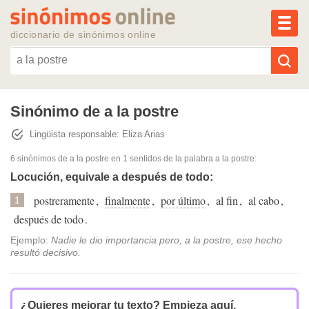
MEN
diccionario de sinónimos online
Reescribir texto con IA
Sinónimo de a la postre
Lingüista responsable: Eliza Arias
Sinónimos populares
6 sinónimos de a la postre
en 1 sentidos de la palabra
a la postre
:
Temas populares
Locución, equivale a después de todo:
postreramente
,
finalmente
,
por último
,
al fin
,
al cabo
,
1
Temas recientes
después de todo
.
Ejemplo:
Nadie le dio importancia pero, a la postre, ese hecho
resultó decisivo.
¿Quieres mejorar tu texto?
Empieza aquí.