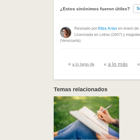
¿Estos sinónimos fueron útiles?
S
Existen sinónimos incorrectos
Revisado por
Eliza Arias
en enero de
Licenciada en Letras (2007) y magister
Ninguno de los sinónimos present
(Venezuela).
Otro
«
a lo más
«
a lo largo de
Temas relacionados