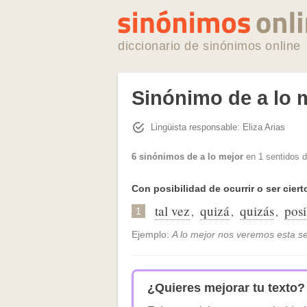
diccionario de sinónimos online
Sinónimo de a lo 
Lingüista responsable: Eliza Arias
6 sinónimos de a lo mejor
en 1 sentidos d
Con posibilidad de ocurrir o ser ciert
tal vez
quizá
quizás
pos
,
,
,
1
Ejemplo:
A lo mejor nos veremos esta 
¿Quieres mejorar tu texto?