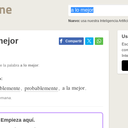
Nuevo:
usa nuestra Inteligencia Artifici
Usa
mejor
Compartir
Esc
con
Inte
e la palabra
a lo mejor
:
o:
a la mejor
iblemente
probablemente
,
,
.
semana.
Empieza aquí.