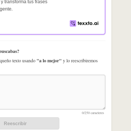
 y transforma tus frases
igente.
 buscabas?
"a lo mejor"
pequeño texto usando
y lo reescribiremos