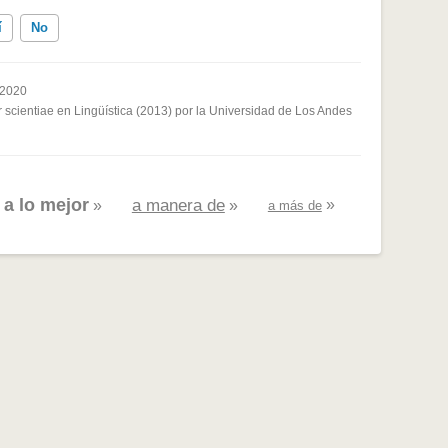
í
No
 2020
 scientiae en Lingüística (2013) por la Universidad de Los Andes
ados me ayudó
a lo mejor
a manera de
»
«
»
»
a más de