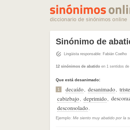
diccionario de sinónimos online
Sinónimo de abat
Lingüista responsable: Fabián Coelho
12 sinónimos de abatido
en 1 sentidos de
Que está desanimado:
decaído
desanimado
trist
,
,
1
descora
cabizbajo
deprimido
,
,
desconsolado
.
Ejemplo:
Me siento muy abatido por la si