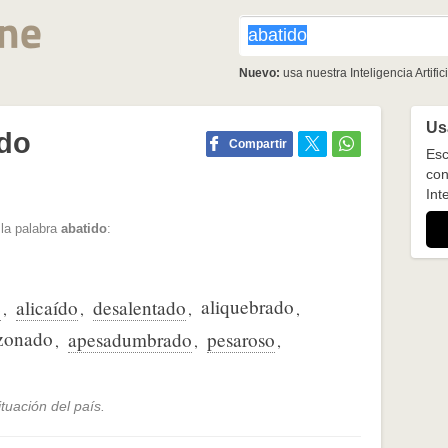
Nuevo:
usa nuestra Inteligencia Artifici
Usa
ido
Compartir
Esc
con
Inte
 la palabra
abatido
:
aliquebrado
e
alicaído
desalentado
,
,
,
,
zonado
apesadumbrado
pesaroso
,
,
,
tuación del país.