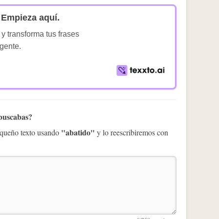
Empieza aquí.
 y transforma tus frases
igente.
 buscabas?
"abatido"
pequeño texto usando
y lo reescribiremos con