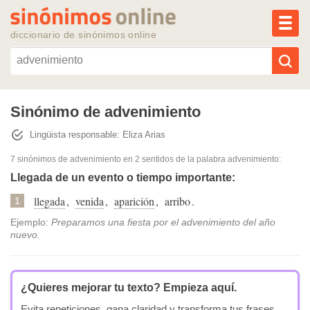
MEN
diccionario de sinónimos online
Reescribir texto con IA
Sinónimo de advenimiento
Lingüista responsable: Eliza Arias
Sinónimos populares
7 sinónimos de advenimiento
en 2 sentidos de la palabra
advenimiento
:
Temas populares
Llegada de un evento o tiempo importante:
llegada
,
venida
,
aparición
,
arribo
.
1
Temas recientes
Ejemplo:
Preparamos una fiesta por el advenimiento del año
nuevo.
¿Quieres mejorar tu texto?
Empieza aquí.
Evita repeticiones, gana claridad y transforma tus frases