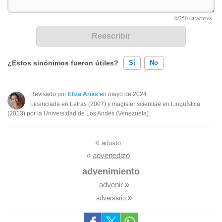
¿Estos sinónimos fueron útiles?
Sí
No
Existen sinónimos incorrectos
Revisado por
Eliza Arias
en mayo de 2024
Licenciada en Letras (2007) y magister scientiae en Lingüística
Ninguno de los sinónimos presentados me ayudó
(2013) por la Universidad de Los Andes (Venezuela).
Otro
«
adusto
«
advenedizo
advenimiento
advenir
»
»
adversario