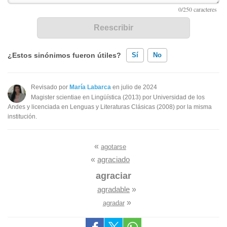
¿Estos sinónimos fueron útiles?
Sí
No
Existen sinónimos incorrectos
Revisado por
María Labarca
en julio de 2024
Magister scientiae en Lingüística (2013) por Universidad de los
Ninguno de los sinónimos presentados me ayudó
Andes y licenciada en Lenguas y Literaturas Clásicas (2008) por la misma
institución.
Otro
«
agotarse
«
agraciado
agraciar
agradable
»
»
agradar