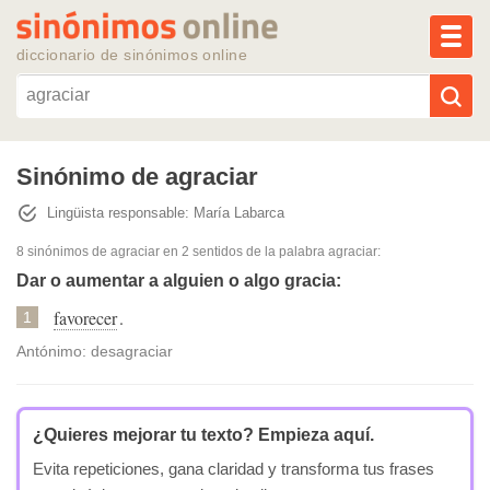
MEN
diccionario de sinónimos online
Reescribir texto con IA
Sinónimo de agraciar
Lingüista responsable: María Labarca
Sinónimos populares
8 sinónimos de agraciar
en 2 sentidos de la palabra
agraciar
:
Temas populares
Dar o aumentar a alguien o algo gracia:
favorecer
.
1
Temas recientes
Antónimo: desagraciar
¿Quieres mejorar tu texto?
Empieza aquí.
Evita repeticiones, gana claridad y transforma tus frases