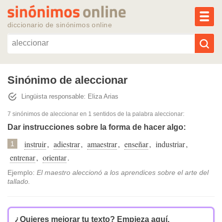
MEN
diccionario de sinónimos online
Reescribir texto con IA
Sinónimo de aleccionar
Lingüista responsable: Eliza Arias
Sinónimos populares
7 sinónimos de aleccionar
en 1 sentidos de la palabra
aleccionar
:
Temas populares
Dar instrucciones sobre la forma de hacer algo:
instruir
,
adiestrar
,
amaestrar
,
enseñar
,
industriar
,
1
Temas recientes
entrenar
,
orientar
.
Ejemplo:
El maestro aleccionó a los aprendices sobre el arte del
tallado.
¿Quieres mejorar tu texto?
Empieza aquí.