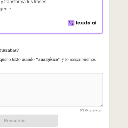
 y transforma tus frases
igente.
 buscabas?
"analgésico"
pequeño texto usando
y lo reescribiremos