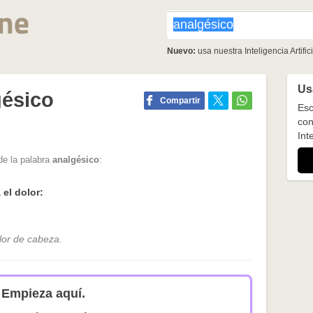
Nuevo:
usa nuestra Inteligencia Artifici
Usa
gésico
Compartir
Esc
con
Inte
de la palabra
analgésico
:
el dolor:
lor de cabeza.
Empieza aquí.