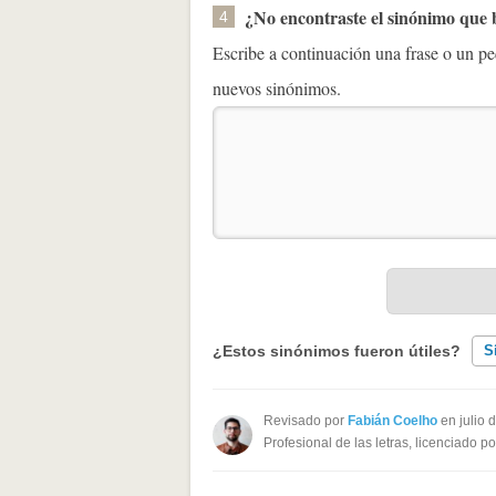
¿No encontraste el sinónimo que
4
Escribe a continuación una frase o un 
nuevos sinónimos.
¿Estos sinónimos fueron útiles?
S
Existen sinónimos incorrectos
Revisado por
Fabián Coelho
en julio 
Profesional de las letras, licenciado p
Ninguno de los sinónimos present