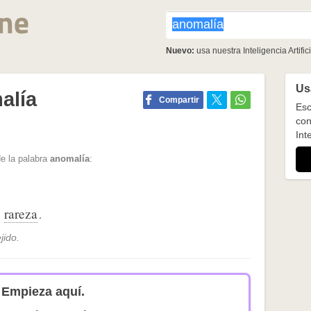
Nuevo:
usa nuestra Inteligencia Artifici
Usa
alía
Compartir
Esc
con
Inte
e la palabra
anomalía
:
rareza
,
.
jido.
Empieza aquí.