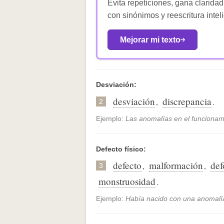
Evita repeticiones, gana claridad
con sinónimos y reescritura intel
Mejorar mi texto
Desviación:
desviación
discrepancia
,
.
2
Ejemplo:
Las anomalías en el funcionami
Defecto físico:
defecto
malformación
def
,
,
3
monstruosidad
.
Ejemplo:
Había nacido con una anomalía