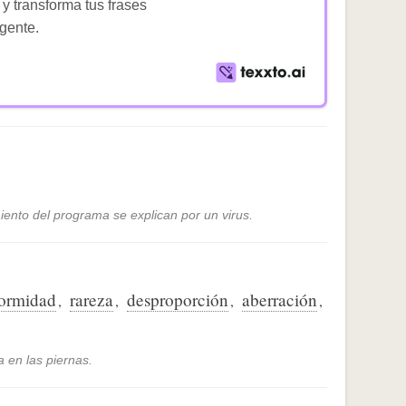
 y transforma tus frases
igente.
ento del programa se explican por un virus.
ormidad
rareza
desproporción
aberración
,
,
,
,
 en las piernas.