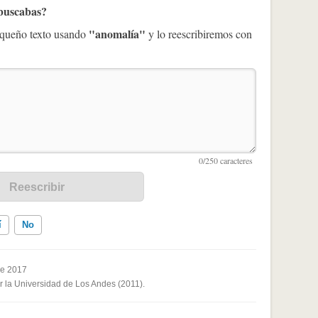
 buscabas?
"anomalía"
pequeño texto usando
y lo reescribiremos con
í
No
de 2017
or la Universidad de Los Andes (2011).
ados me ayudó