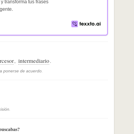
 y transforma tus frases
igente.
ercesor
intermediario
,
.
s a ponerse de acuerdo.
isión.
 buscabas?