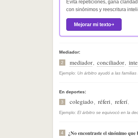
Evita repeticiones, gana claridad
con sinónimos y reescritura intel
Mejorar mi texto
Mediador:
mediador
conciliador
int
,
,
2
Ejemplo:
Un árbitro ayudó a las familia
En deportes:
colegiado
réferi
referí
,
,
.
3
Ejemplo:
El árbitro se equivocó en la dec
¿No encontraste el sinónimo que
4