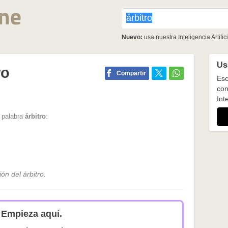
Nuevo:
usa nuestra Inteligencia Artifici
Usa
ro
Compartir
Esc
con
Inte
a palabra
árbitro
:
ón del árbitro.
Empieza aquí.