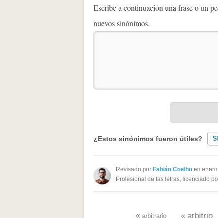
Escribe a continuación una frase o un 
nuevos sinónimos.
¿Estos sinónimos fueron útiles?
S
Existen sinónimos incorrectos
Revisado por
Fabián Coelho
en enero
Profesional de las letras, licenciado p
Ninguno de los sinónimos present
Otro
«
arbitrio
«
arbitrario