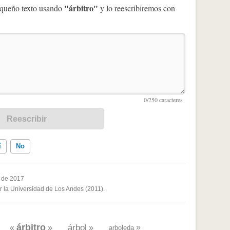
"árbitro"
pequeño texto usando
y lo reescribiremos con
í
No
 de 2017
or la Universidad de Los Andes (2011).
ados me ayudó
árbitro
árbol
»
«
»
»
arboleda