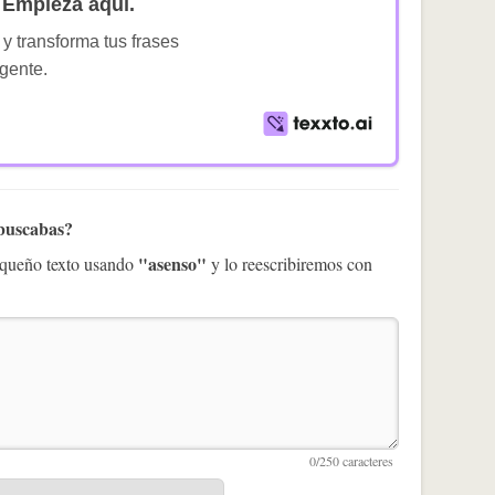
Empieza aquí.
 y transforma tus frases
igente.
 buscabas?
"asenso"
pequeño texto usando
y lo reescribiremos con