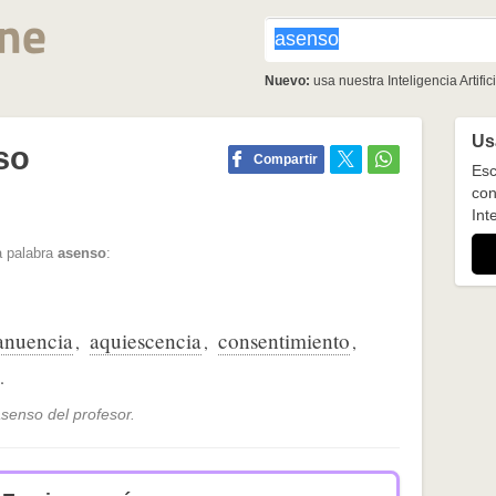
Nuevo:
usa nuestra Inteligencia Artifici
Usa
so
Compartir
Esc
con
Inte
a palabra
asenso
:
anuencia
aquiescencia
consentimiento
,
,
,
.
senso del profesor.