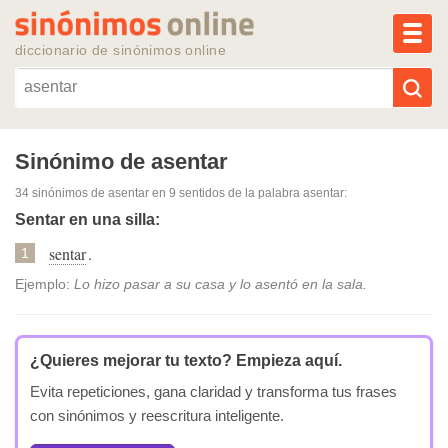
MEN
diccionario de sinónimos online
Reescribir texto con IA
Sinónimo de asentar
34 sinónimos de asentar
en 9 sentidos de la palabra
asentar
:
Sinónimos populares
Sentar en una silla:
sentar
.
Temas populares
1
Ejemplo:
Lo hizo pasar a su casa y lo asentó en la sala.
Temas recientes
¿Quieres mejorar tu texto?
Empieza aquí.
Evita repeticiones, gana claridad y transforma tus frases
con sinónimos y reescritura inteligente.