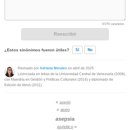
¿Estos sinónimos fueron útiles?
Sí
No
Existen sinónimos incorrectos
Revisado por
Adriana Morales
en abril de 2025
Licenciada en letras de la Universidad Central de Venezuela (2008),
Ninguno de los sinónimos presentados me ayudó
con Maestría en Gestión y Políticas Culturales (2016) y diplomado de
Edición de libros (2011).
Otro
«
asentir
«
aseo
asepsia
aséptico
»