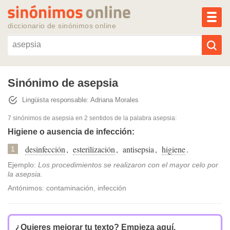
MEN
diccionario de sinónimos online
Reescribir texto con IA
Sinónimo de asepsia
Lingüista responsable: Adriana Morales
Sinónimos populares
7 sinónimos de asepsia
en 2 sentidos de la palabra
asepsia
:
Temas populares
Higiene o ausencia de infección:
desinfección
,
esterilización
,
antisepsia
,
higiene
.
1
Temas recientes
Ejemplo:
Los procedimientos se realizaron con el mayor celo por
la asepsia.
Antónimos: contaminación, infección
¿Quieres mejorar tu texto?
Empieza aquí.