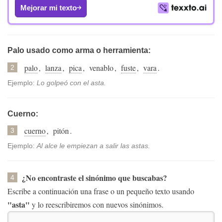
Mejorar mi texto
Palo usado como arma o herramienta:
palo
,
lanza
,
pica
,
venablo
,
fuste
,
vara
.
2
Ejemplo:
Lo golpeó con el asta.
Cuerno:
cuerno
,
pitón
.
3
Ejemplo:
Al alce le empiezan a salir las astas.
¿No encontraste el sinónimo que buscabas?
4
Escribe a continuación una frase o un pequeño texto usando
"asta"
y lo reescribiremos con nuevos sinónimos.