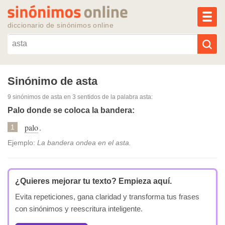
MEN
diccionario de sinónimos online
Reescribir texto con IA
Sinónimo de asta
9 sinónimos de asta
en 3 sentidos de la palabra
asta
:
Sinónimos populares
Palo donde se coloca la bandera:
palo
.
Temas populares
1
Ejemplo:
La bandera ondea en el asta.
Temas recientes
¿Quieres mejorar tu texto?
Empieza aquí.
Evita repeticiones, gana claridad y transforma tus frases
con sinónimos y reescritura inteligente.