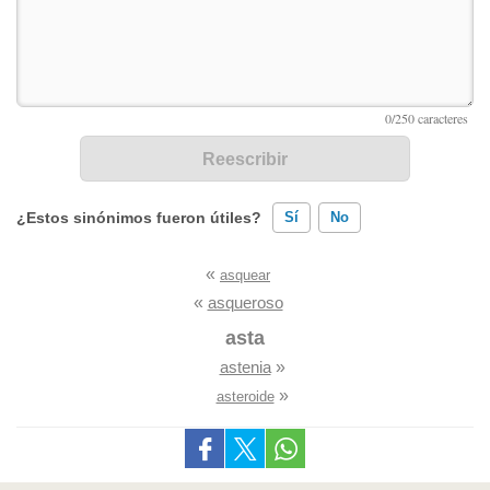
¿Estos sinónimos fueron útiles?
Sí
No
«
asquear
Existen sinónimos incorrectos
«
asqueroso
Ninguno de los sinónimos presentados me ayudó
asta
astenia
»
Otro
»
asteroide