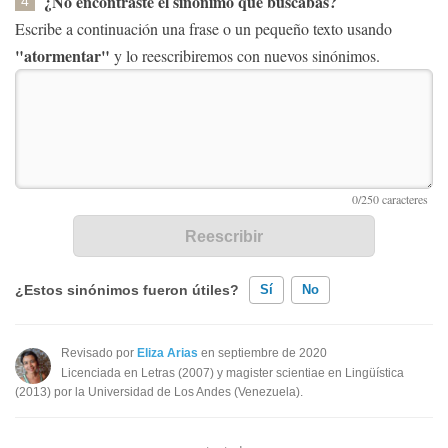
¿No encontraste el sinónimo que buscabas?
4
Escribe a continuación una frase o un pequeño texto usando
"atormentar"
y lo reescribiremos con nuevos sinónimos.
¿Estos sinónimos fueron útiles?
Sí
No
Existen sinónimos incorrectos
Revisado por
Eliza Arias
en septiembre de 2020
Licenciada en Letras (2007) y magister scientiae en Lingüística
Ninguno de los sinónimos presentados me ayudó
(2013) por la Universidad de Los Andes (Venezuela).
Otro