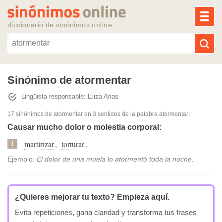
MEN
diccionario de sinónimos online
Reescribir texto con IA
Sinónimo de atormentar
Lingüista responsable: Eliza Arias
Sinónimos populares
17 sinónimos de atormentar
en 3 sentidos de la palabra
atormentar
:
Temas populares
Causar mucho dolor o molestia corporal:
martirizar
,
torturar
.
1
Temas recientes
Ejemplo:
El dolor de una muela lo atormentó toda la noche.
¿Quieres mejorar tu texto?
Empieza aquí.
Evita repeticiones, gana claridad y transforma tus frases