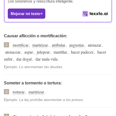
con sinónimos y reescritura inteligente.
Mejorar mi texto
Causar aflicción o mortificación:
mortificar
,
martirizar
,
atribular
,
angustiar
,
atenazar
,
2
atenacear
,
aspar
,
julepear
,
martillar
,
hacer padecer
,
hacer
sufrir
,
dar dogal
,
dar mala vida
.
Ejemplo:
Lo atormentan las deudas.
Someter a tormento o tortura:
torturar
,
martirizar
.
3
Ejemplo:
La ley prohíbe atormentar a los presos.