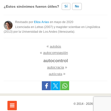
¿Estos sinónimos fueron útiles?
Sí
No
Existen sinónimos incorrectos
Revisado por
Eliza Arias
en mayo de 2020
Licenciada en Letras (2007) y magister scientiae en Lingüística
Ninguno de los sinónimos presentados me ayudó
(2013) por la Universidad de Los Andes (Venezuela).
Otro
«
autobús
«
autocompasión
autocontrol
autocracia
»
»
autócrata
© 2014 - 2026
7Graus