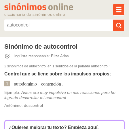
MEN
diccionario de sinónimos online
Reescribir texto con IA
Sinónimo de autocontrol
Lingüista responsable: Eliza Arias
Sinónimos populares
2 sinónimos de autocontrol
en 1 sentidos de la palabra
autocontrol
:
Temas populares
Control que se tiene sobre los impulsos propios:
autodominio
,
contención
.
1
Temas recientes
Ejemplo:
Antes era muy impulsivo en mis reacciones pero he
logrado desarrollar mi autocontrol.
Antónimo: descontrol
¿Quieres mejorar tu texto?
Empieza aquí.