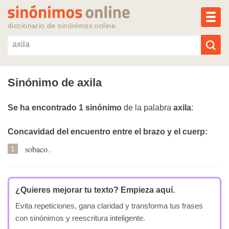
MEN
diccionario de sinónimos online
Reescribir texto con IA
Sinónimo de axila
Sinónimos populares
Se ha encontrado 1 sinónimo
de la palabra
axila
:
Temas populares
Concavidad del encuentro entre el brazo y el cuerp:
sobaco
.
1
Temas recientes
¿Quieres mejorar tu texto?
Empieza aquí.
Evita repeticiones, gana claridad y transforma tus frases
con sinónimos y reescritura inteligente.