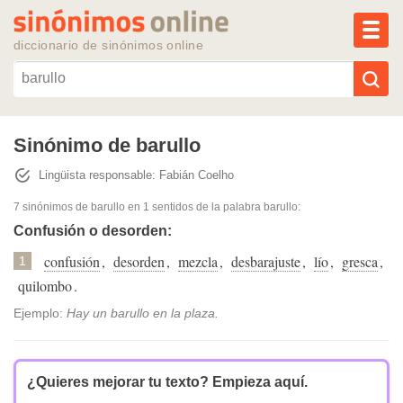
MEN
diccionario de sinónimos online
Reescribir texto con IA
Sinónimo de barullo
Lingüista responsable: Fabián Coelho
Sinónimos populares
7 sinónimos de barullo
en 1 sentidos de la palabra
barullo
:
Temas populares
Confusión o desorden:
confusión
,
desorden
,
mezcla
,
desbarajuste
,
lío
,
gresca
,
1
Temas recientes
quilombo
.
Ejemplo:
Hay un barullo en la plaza.
¿Quieres mejorar tu texto?
Empieza aquí.