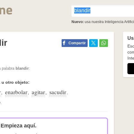
Nuevo:
usa nuestra Inteligencia Artifici
Usa
ir
Compartir
Esc
con
Inte
a palabra
blandir
:
u otro objeto:
r
enarbolar
agitar
sacudir
,
,
,
.
.
Empieza aquí.