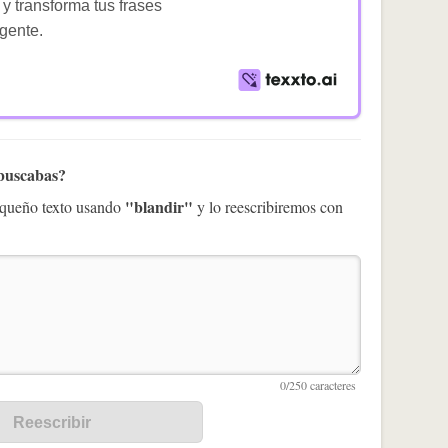
 y transforma tus frases
igente.
 buscabas?
"blandir"
pequeño texto usando
y lo reescribiremos con