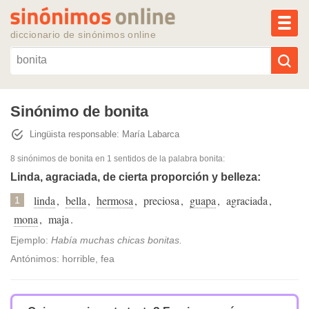
MEN
diccionario de sinónimos online
Reescribir texto con IA
Sinónimo de bonita
Lingüista responsable: María Labarca
Sinónimos populares
8 sinónimos de bonita
en 1 sentidos de la palabra
bonita
:
Temas populares
Linda, agraciada, de cierta proporción y belleza:
linda
,
bella
,
hermosa
,
preciosa
,
guapa
,
agraciada
,
1
Temas recientes
mona
,
maja
.
Ejemplo:
Había muchas chicas bonitas.
Antónimos: horrible, fea