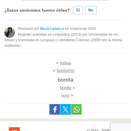
¿Estos sinónimos fueron útiles?
Sí
No
Existen sinónimos incorrectos
Revisado por
María Labarca
en octubre de 2024
Magister scientiae en Lingüística (2013) por Universidad de los
Ninguno de los sinónimos presentados me ayudó
Andes y licenciada en Lenguas y Literaturas Clásicas (2008) por la misma
institución.
Otro
«
boñiga
«
bonísimo
bonita
bonito
»
»
bono
© 2014 - 2026
7Graus