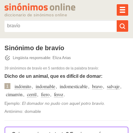
MEN
diccionario de sinónimos online
Reescribir texto con IA
Sinónimo de bravío
Lingüista responsable: Eliza Arias
Sinónimos populares
39 sinónimos de bravío
en 5 sentidos de la palabra
bravío
:
Temas populares
Dicho de un animal, que es difícil de domar:
indómito
,
indomable
,
indomesticable
,
bravo
,
salvaje
,
1
Temas recientes
cimarrón
,
cerril
,
fiero
,
feroz
.
Ejemplo:
El domador no pudo con aquel potro bravío.
Antónimo: domable