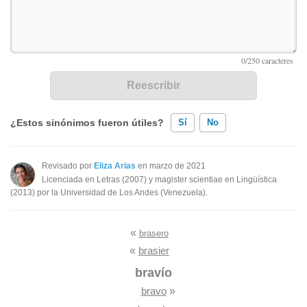
¿Estos sinónimos fueron útiles?
Sí
No
Existen sinónimos incorrectos
Revisado por
Eliza Arias
en marzo de 2021
Licenciada en Letras (2007) y magister scientiae en Lingüística
Ninguno de los sinónimos presentados me ayudó
(2013) por la Universidad de Los Andes (Venezuela).
Otro
«
brasero
«
brasier
bravío
bravo
»