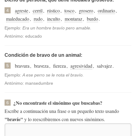
agreste
,
cerril
,
rústico
,
tosco
,
grosero
,
ordinario
,
4
maleducado
,
rudo
,
inculto
,
montaraz
,
burdo
.
Ejemplo:
Era un hombre bravío pero amable.
Antónimo: educado
Condición de bravo de un animal:
bravura
,
braveza
,
fiereza
,
agresividad
,
salvajez
.
5
Ejemplo:
A ese perro se le nota el bravío.
Antónimo: mansedumbre
¿No encontraste el sinónimo que buscabas?
6
Escribe a continuación una frase o un pequeño texto usando
"bravío"
y lo reescribiremos con nuevos sinónimos.