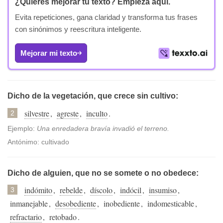
¿Quieres mejorar tu texto?
Empieza aquí.
Evita repeticiones, gana claridad y transforma tus frases
con sinónimos y reescritura inteligente.
Mejorar mi texto
Dicho de la vegetación, que crece sin cultivo:
silvestre
,
agreste
,
inculto
.
2
Ejemplo:
Una enredadera bravía invadió el terreno.
Antónimo: cultivado
Dicho de alguien, que no se somete o no obedece:
indómito
,
rebelde
,
díscolo
,
indócil
,
insumiso
,
3
inmanejable
,
desobediente
,
inobediente
,
indomesticable
,
refractario
,
retobado
.