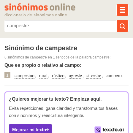
MEN
diccionario de sinónimos online
Reescribir texto con IA
Sinónimo de campestre
6 sinónimos de campestre
en 1 sentidos de la palabra
campestre
:
Sinónimos populares
Que es propio o relativo al campo:
campesino
,
rural
,
rústico
,
agreste
,
silvestre
,
campero
.
Temas populares
1
Temas recientes
¿Quieres mejorar tu texto?
Empieza aquí.
Evita repeticiones, gana claridad y transforma tus frases
con sinónimos y reescritura inteligente.
Mejorar mi texto