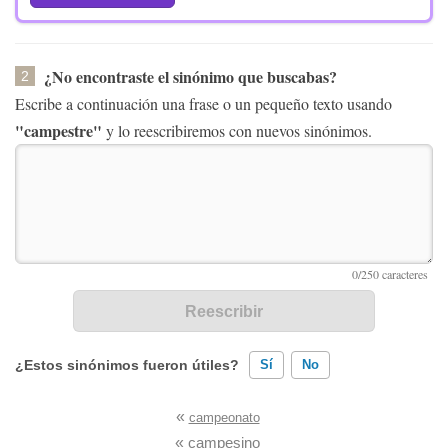
¿No encontraste el sinónimo que buscabas?
2
Escribe a continuación una frase o un pequeño texto usando
"campestre"
y lo reescribiremos con nuevos sinónimos.
¿Estos sinónimos fueron útiles?
Sí
No
«
campeonato
Existen sinónimos incorrectos
«
campesino