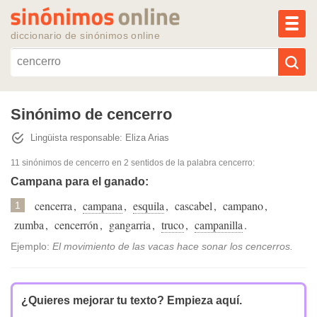
MEN
diccionario de sinónimos online
Reescribir texto con IA
Sinónimo de cencerro
Lingüista responsable: Eliza Arias
Sinónimos populares
11 sinónimos de cencerro
en 2 sentidos de la palabra
cencerro
:
Temas populares
Campana para el ganado:
cencerra
,
campana
,
esquila
,
cascabel
,
campano
,
1
Temas recientes
zumba
,
cencerrón
,
gangarria
,
truco
,
campanilla
.
Ejemplo:
El movimiento de las vacas hace sonar los cencerros.
¿Quieres mejorar tu texto?
Empieza aquí.