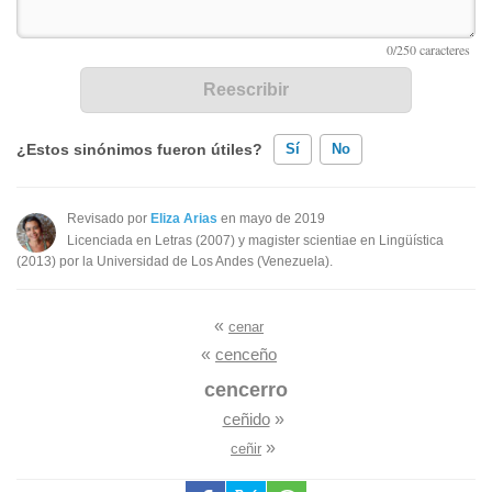
¿Estos sinónimos fueron útiles?
Sí
No
Existen sinónimos incorrectos
Revisado por
Eliza Arias
en mayo de 2019
Licenciada en Letras (2007) y magister scientiae en Lingüística
Ninguno de los sinónimos presentados me ayudó
(2013) por la Universidad de Los Andes (Venezuela).
Otro
«
cenar
«
cenceño
cencerro
ceñido
»
»
ceñir