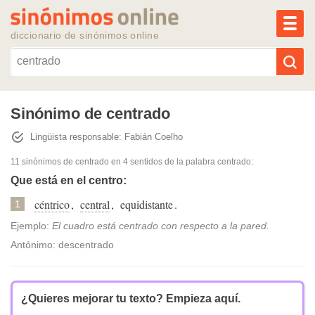
MEN
diccionario de sinónimos online
Reescribir texto con IA
Sinónimo de centrado
Lingüista responsable: Fabián Coelho
Sinónimos populares
11 sinónimos de centrado
en 4 sentidos de la palabra
centrado
:
Temas populares
Que está en el centro:
céntrico
,
central
,
equidistante
.
1
Temas recientes
Ejemplo:
El cuadro está centrado con respecto a la pared.
Antónimo: descentrado
¿Quieres mejorar tu texto?
Empieza aquí.