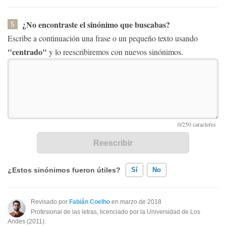
¿No encontraste el sinónimo que buscabas?
5
Escribe a continuación una frase o un pequeño texto usando
"centrado"
y lo reescribiremos con nuevos sinónimos.
¿Estos sinónimos fueron útiles?
Sí
No
Existen sinónimos incorrectos
Revisado por
Fabián Coelho
en marzo de 2018
Profesional de las letras, licenciado por la Universidad de Los
Ninguno de los sinónimos presentados me ayudó
Andes (2011).