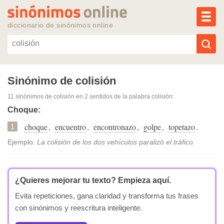
MEN
diccionario de sinónimos online
Reescribir texto con IA
Sinónimo de colisión
11 sinónimos de colisión
en 2 sentidos de la palabra
colisión
:
Sinónimos populares
Choque:
choque
,
encuentro
,
encontronazo
,
golpe
,
topetazo
.
Temas populares
1
Ejemplo:
La colisión de los dos vehículos paralizó el tráfico.
Temas recientes
¿Quieres mejorar tu texto?
Empieza aquí.
Evita repeticiones, gana claridad y transforma tus frases
con sinónimos y reescritura inteligente.