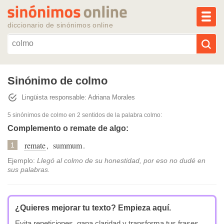
MEN
diccionario de sinónimos online
Reescribir texto con IA
Sinónimo de colmo
Lingüista responsable: Adriana Morales
Sinónimos populares
5 sinónimos de colmo
en 2 sentidos de la palabra
colmo
:
Temas populares
Complemento o remate de algo:
remate
,
summum
.
1
Temas recientes
Ejemplo:
Llegó al colmo de su honestidad, por eso no dudé en
sus palabras.
¿Quieres mejorar tu texto?
Empieza aquí.
Evita repeticiones, gana claridad y transforma tus frases