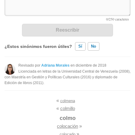
¿Estos sinónimos fueron útiles?
Sí
No
Existen sinónimos incorrectos
Revisado por
Adriana Morales
en diciembre de 2018
Licenciada en letras de la Universidad Central de Venezuela (2008),
Ninguno de los sinónimos presentados me ayudó
con Maestría en Gestión y Políticas Culturales (2016) y diplomado de
Edición de libros (2011).
Otro
«
colmena
«
colmillo
colmo
colocación
»
»
colocado