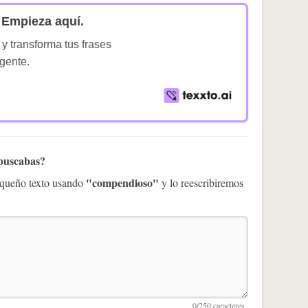
Empieza aquí.
 y transforma tus frases
igente.
 buscabas?
"compendioso"
pequeño texto usando
y lo reescribiremos