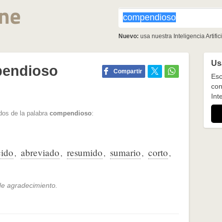
Nuevo:
usa nuestra Inteligencia Artifici
Usa
pendioso
Compartir
Esc
con
Inte
dos de la palabra
compendioso
:
cido
abreviado
resumido
sumario
corto
,
,
,
,
,
de agradecimiento.