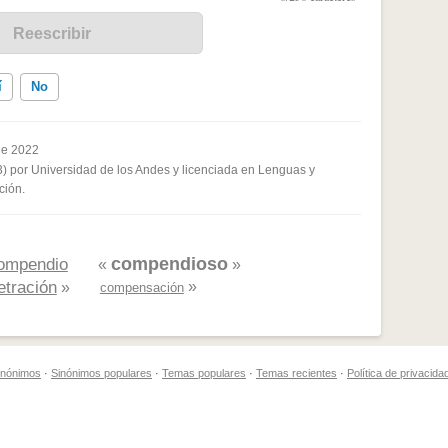
í
No
de 2022
3) por Universidad de los Andes y licenciada en Lenguas y
ados me ayudó
ción.
compendioso
ompendio
«
»
tración
»
»
compensación
sinónimos
·
Sinónimos populares
·
Temas populares
·
Temas recientes
·
Política de privacida
.