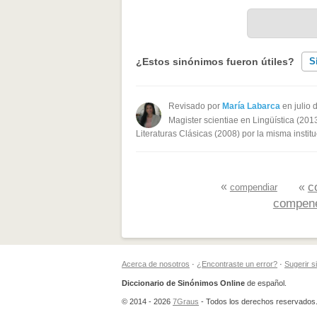
¿Estos sinónimos fueron útiles?
S
Existen sinónimos incorrectos
Revisado por
María Labarca
en julio 
Magister scientiae en Lingüística (201
Ninguno de los sinónimos present
Literaturas Clásicas (2008) por la misma institu
Otro
«
c
«
compendiar
compene
Acerca de nosotros
·
¿Encontraste un error?
·
Sugerir 
Diccionario de Sinónimos Online
de español.
© 2014 - 2026
7Graus
- Todos los derechos reservados