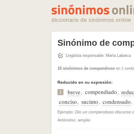
diccionario de sinónimos online
Sinónimo de com
Lingüista responsable: María Labarca
10 sinónimos de compendioso
en 1 senti
Reducido en su expresión:
compendiado
breve
redu
,
,
1
conciso
sucinto
condensado
,
,
.
Ejemplo:
Dio un compendioso discurso 
Antónimo: amplio