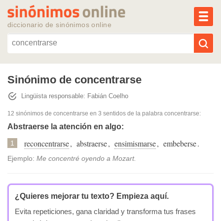
MEN
diccionario de sinónimos online
Reescribir texto con IA
Sinónimo de concentrarse
Lingüista responsable: Fabián Coelho
Sinónimos populares
12 sinónimos de concentrarse
en 3 sentidos de la palabra
concentrarse
:
Temas populares
Abstraerse la atención en algo:
reconcentrarse
,
abstraerse
,
ensimismarse
,
embeberse
.
1
Temas recientes
Ejemplo:
Me concentré oyendo a Mozart.
¿Quieres mejorar tu texto?
Empieza aquí.
Evita repeticiones, gana claridad y transforma tus frases