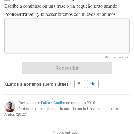
Escribe a continuación una frase o un pequeño texto usando
"concentrarse"
y lo reescribiremos con nuevos sinónimos.
¿Estos sinónimos fueron útiles?
Sí
No
Existen sinónimos incorrectos
Revisado por
Fabián Coelho
en enero de 2018
Profesional de las letras, licenciado por la Universidad de Los
Ninguno de los sinónimos presentados me ayudó
Andes (2011).
Otro
«
concentrado