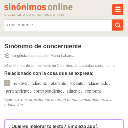
MEN
diccionario de sinónimos online
Reescribir texto con IA
Sinónimo de concerniente
Lingüista responsable: María Labarca
Sinónimos populares
16 sinónimos de concerniente
en 2 sentidos de la palabra
concerniente
:
Temas populares
Relacionado con la cosa que se expresa:
relativo
,
referente
,
atañente
,
tocante
,
relacionado
,
1
Temas recientes
perteneciente
,
correspondiente
,
atinente
,
conforme
.
Ejemplo:
Los presidentes tocarían temas concernientes a la
educación.
¿Quieres mejorar tu texto?
Empieza aquí.