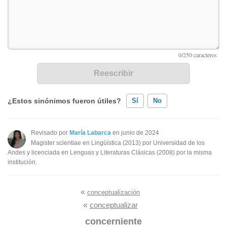
¿Estos sinónimos fueron útiles?
Sí
No
Existen sinónimos incorrectos
Revisado por
María Labarca
en junio de 2024
Magister scientiae en Lingüística (2013) por Universidad de los
Ninguno de los sinónimos presentados me ayudó
Andes y licenciada en Lenguas y Literaturas Clásicas (2008) por la misma
institución.
Otro
«
conceptualización
«
conceptualizar
concerniente