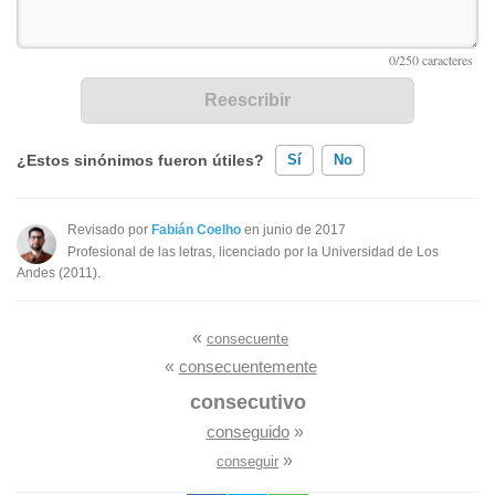
¿Estos sinónimos fueron útiles?
Sí
No
Existen sinónimos incorrectos
Revisado por
Fabián Coelho
en junio de 2017
Profesional de las letras, licenciado por la Universidad de Los
Ninguno de los sinónimos presentados me ayudó
Andes (2011).
Otro
«
consecuente
«
consecuentemente
consecutivo
conseguido
»
»
conseguir