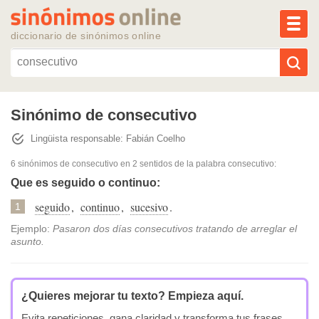
MEN
diccionario de sinónimos online
Reescribir texto con IA
Sinónimo de consecutivo
Lingüista responsable: Fabián Coelho
Sinónimos populares
6 sinónimos de consecutivo
en 2 sentidos de la palabra
consecutivo
:
Temas populares
Que es seguido o continuo:
seguido
,
continuo
,
sucesivo
.
1
Temas recientes
Ejemplo:
Pasaron dos días consecutivos tratando de arreglar el
asunto.
¿Quieres mejorar tu texto?
Empieza aquí.
Evita repeticiones, gana claridad y transforma tus frases