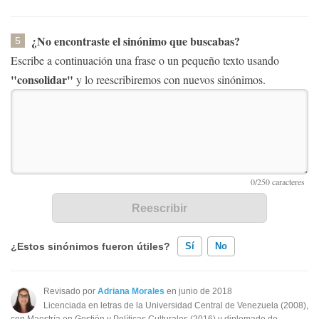
¿No encontraste el sinónimo que buscabas?
5
Escribe a continuación una frase o un pequeño texto usando
"consolidar"
y lo reescribiremos con nuevos sinónimos.
¿Estos sinónimos fueron útiles?
Sí
No
Existen sinónimos incorrectos
Revisado por
Adriana Morales
en junio de 2018
Licenciada en letras de la Universidad Central de Venezuela (2008),
Ninguno de los sinónimos presentados me ayudó