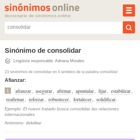
MEN
diccionario de sinónimos online
Reescribir texto con IA
Sinónimo de consolidar
Lingüista responsable: Adriana Morales
Sinónimos populares
23 sinónimos de consolidar
en 4 sentidos de la palabra
consolidar
:
Temas populares
Afianzar:
afianzar
,
asegurar
,
afirmar
,
apuntalar
,
fijar
,
estabilizar
,
1
Temas recientes
reafirmar
,
reforzar
,
robustecer
,
fortalecer
,
solidificar
.
Ejemplo:
El nuevo tratado busca consolidar las relaciones
internacionales.
Antónimo: debilitar