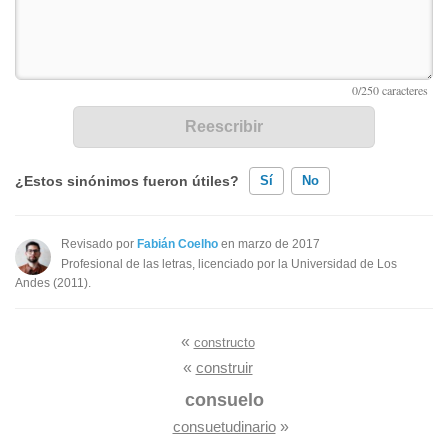
¿Estos sinónimos fueron útiles?
Sí
No
Existen sinónimos incorrectos
Revisado por
Fabián Coelho
en marzo de 2017
Profesional de las letras, licenciado por la Universidad de Los
Ninguno de los sinónimos presentados me ayudó
Andes (2011).
Otro
«
constructo
«
construir
consuelo
consuetudinario
»