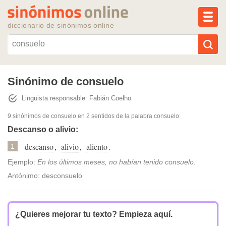
MEN
diccionario de sinónimos online
Reescribir texto con IA
Sinónimo de consuelo
Lingüista responsable: Fabián Coelho
Sinónimos populares
9 sinónimos de consuelo
en 2 sentidos de la palabra
consuelo
:
Temas populares
Descanso o alivio:
descanso
,
alivio
,
aliento
.
1
Temas recientes
Ejemplo:
En los últimos meses, no habían tenido consuelo.
Antónimo: desconsuelo
¿Quieres mejorar tu texto?
Empieza aquí.