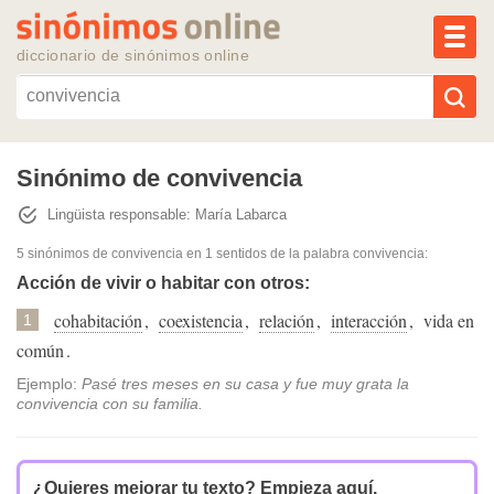
MEN
diccionario de sinónimos online
Reescribir texto con IA
Sinónimo de convivencia
Lingüista responsable: María Labarca
Sinónimos populares
5 sinónimos de convivencia
en 1 sentidos de la palabra
convivencia
:
Temas populares
Acción de vivir o habitar con otros:
cohabitación
,
coexistencia
,
relación
,
interacción
,
vida en
1
Temas recientes
común
.
Ejemplo:
Pasé tres meses en su casa y fue muy grata la
convivencia con su familia.
¿Quieres mejorar tu texto?
Empieza aquí.