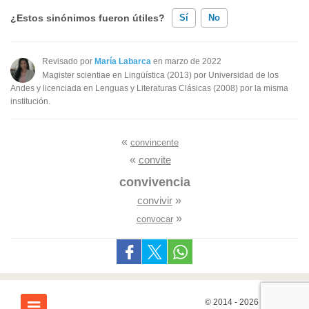
¿Estos sinónimos fueron útiles?
Sí
No
Existen sinónimos incorrectos
Revisado por
María Labarca
en marzo de 2022
Magister scientiae en Lingüística (2013) por Universidad de los
Ninguno de los sinónimos presentados me ayudó
Andes y licenciada en Lenguas y Literaturas Clásicas (2008) por la misma
institución.
Otro
«
convincente
«
convite
convivencia
convivir
»
»
convocar
© 2014 - 2026
7Graus