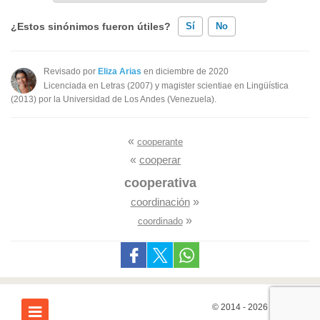
¿Estos sinónimos fueron útiles?
Sí
No
Existen sinónimos incorrectos
Revisado por
Eliza Arias
en diciembre de 2020
Licenciada en Letras (2007) y magister scientiae en Lingüística
Ninguno de los sinónimos presentados me ayudó
(2013) por la Universidad de Los Andes (Venezuela).
Otro
«
cooperante
«
cooperar
cooperativa
coordinación
»
»
coordinado
© 2014 - 2026
7Graus