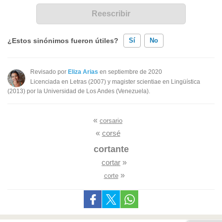
¿Estos sinónimos fueron útiles?
Sí
No
Existen sinónimos incorrectos
Revisado por
Eliza Arias
en septiembre de 2020
Licenciada en Letras (2007) y magister scientiae en Lingüística
Ninguno de los sinónimos presentados me ayudó
(2013) por la Universidad de Los Andes (Venezuela).
Otro
«
corsario
«
corsé
cortante
cortar
»
»
corte