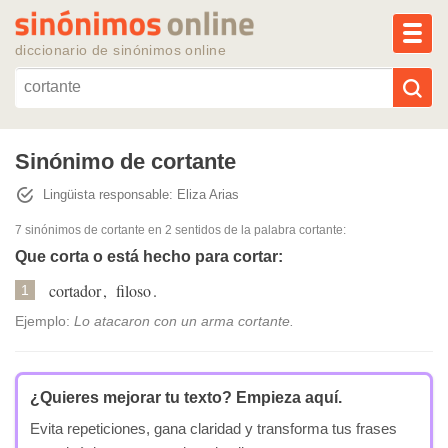
MEN
diccionario de sinónimos online
Reescribir texto con IA
Sinónimo de cortante
Lingüista responsable: Eliza Arias
Sinónimos populares
7 sinónimos de cortante
en 2 sentidos de la palabra
cortante
:
Temas populares
Que corta o está hecho para cortar:
cortador
,
filoso
.
1
Temas recientes
Ejemplo:
Lo atacaron con un arma cortante.
¿Quieres mejorar tu texto?
Empieza aquí.
Evita repeticiones, gana claridad y transforma tus frases