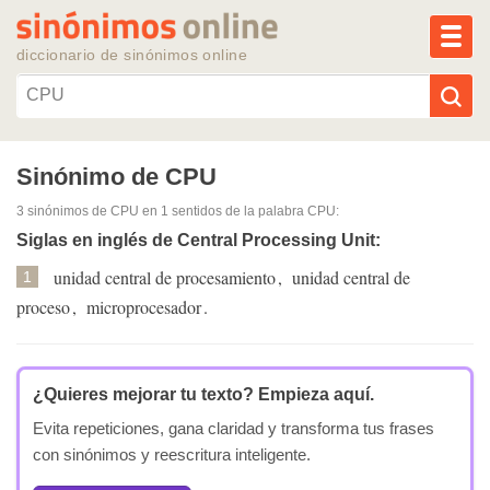
MEN
diccionario de sinónimos online
Reescribir texto con IA
Sinónimo de CPU
3 sinónimos de CPU
en 1 sentidos de la palabra
CPU
:
Sinónimos populares
Siglas en inglés de Central Processing Unit:
unidad central de procesamiento
,
unidad central de
Temas populares
1
proceso
,
microprocesador
.
Temas recientes
¿Quieres mejorar tu texto?
Empieza aquí.
Evita repeticiones, gana claridad y transforma tus frases
con sinónimos y reescritura inteligente.