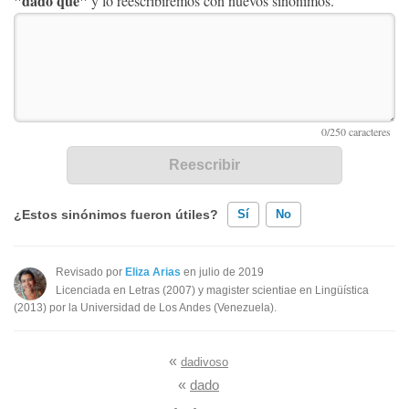
"dado que"
y lo reescribiremos con nuevos sinónimos.
¿Estos sinónimos fueron útiles?
Sí
No
Existen sinónimos incorrectos
Revisado por
Eliza Arias
en julio de 2019
Licenciada en Letras (2007) y magister scientiae en Lingüística
Ninguno de los sinónimos presentados me ayudó
(2013) por la Universidad de Los Andes (Venezuela).
Otro
«
dadivoso
«
dado