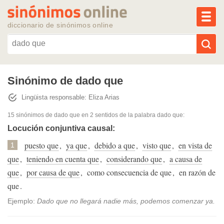
MEN
diccionario de sinónimos online
Reescribir texto con IA
Sinónimo de dado que
Lingüista responsable: Eliza Arias
Sinónimos populares
15 sinónimos de dado que
en 2 sentidos de la palabra
dado que
:
Temas populares
Locución conjuntiva causal:
puesto que
,
ya que
,
debido a que
,
visto que
,
en vista de
1
Temas recientes
que
,
teniendo en cuenta que
,
considerando que
,
a causa de
que
,
por causa de que
,
como consecuencia de que
,
en razón de
que
.
Ejemplo:
Dado que no llegará nadie más, podemos comenzar ya.