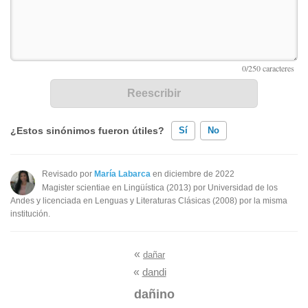
¿Estos sinónimos fueron útiles?
Sí
No
Existen sinónimos incorrectos
Revisado por
María Labarca
en diciembre de 2022
Magister scientiae en Lingüística (2013) por Universidad de los
Ninguno de los sinónimos presentados me ayudó
Andes y licenciada en Lenguas y Literaturas Clásicas (2008) por la misma
institución.
Otro
«
dañar
«
dandi
dañino