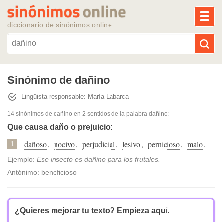
MEN
diccionario de sinónimos online
Reescribir texto con IA
Sinónimo de dañino
Lingüista responsable: María Labarca
Sinónimos populares
14 sinónimos de dañino
en 2 sentidos de la palabra
dañino
:
Temas populares
Que causa daño o prejuicio:
dañoso
,
nocivo
,
perjudicial
,
lesivo
,
pernicioso
,
malo
.
1
Temas recientes
Ejemplo:
Ese insecto es dañino para los frutales.
Antónimo: beneficioso
¿Quieres mejorar tu texto?
Empieza aquí.