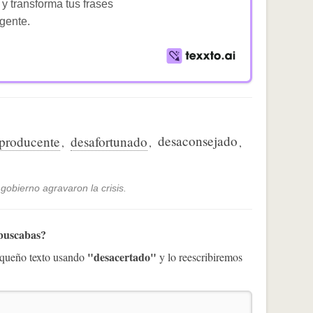
 y transforma tus frases
igente.
desaconsejado
aproducente
desafortunado
,
,
,
obierno agravaron la crisis.
 buscabas?
"desacertado"
pequeño texto usando
y lo reescribiremos