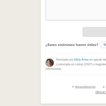
¿Estos sinónimos fueron útiles?
S
Existen sinónimos incorrectos
Revisado por
Eliza Arias
en agosto d
Licenciada en Letras (2007) y magister
Ninguno de los sinónimos present
(Venezuela).
Otro
«
«
desaceleración
desac