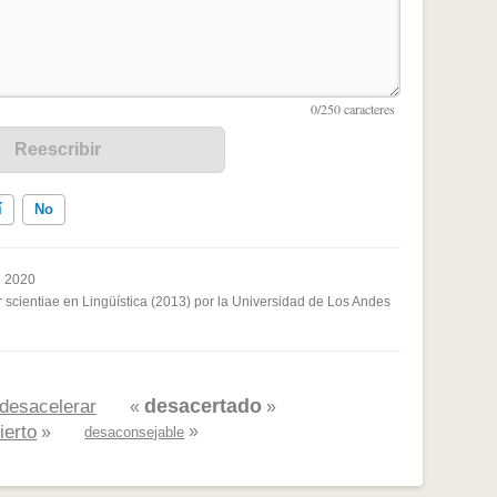
í
No
e 2020
 scientiae en Lingüística (2013) por la Universidad de Los Andes
ados me ayudó
desacertado
desacelerar
«
»
ierto
»
»
desaconsejable