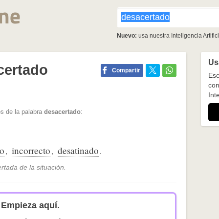
Nuevo:
usa nuestra Inteligencia Artifici
Usa
certado
Compartir
Esc
con
Inte
s de la palabra
desacertado
:
o
incorrecto
desatinado
,
,
.
tada de la situación.
Empieza aquí.