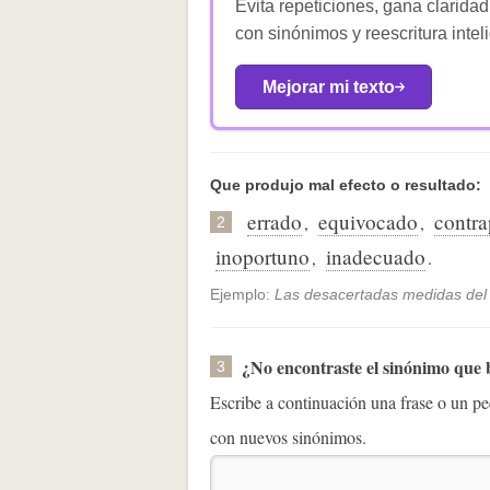
Evita repeticiones, gana claridad
con sinónimos y reescritura intel
Mejorar mi texto
Que produjo mal efecto o resultado:
errado
equivocado
contr
,
,
2
inoportuno
inadecuado
,
.
Ejemplo:
Las desacertadas medidas del g
¿No encontraste el sinónimo que
3
Escribe a continuación una frase o un 
con nuevos sinónimos.