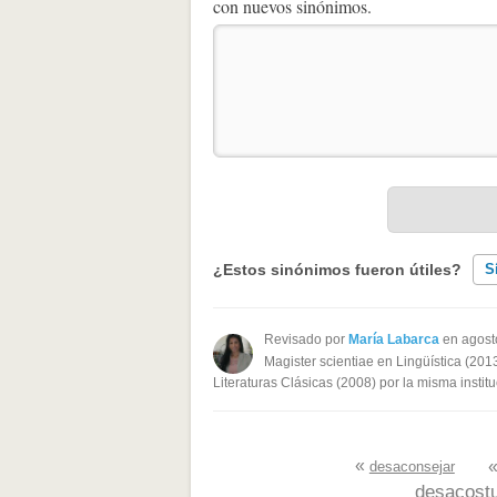
con nuevos sinónimos.
¿Estos sinónimos fueron útiles?
S
Existen sinónimos incorrectos
Revisado por
María Labarca
en agost
Magister scientiae en Lingüística (201
Ninguno de los sinónimos present
Literaturas Clásicas (2008) por la misma institu
Otro
«
desaconsejar
desacost