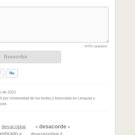
í
No
o de 2022
3) por Universidad de los Andes y licenciada en Lenguas y
ados me ayudó
ción.
desacorde
desacoplar
«
«
»
umbrado
»
»
desacostumbrar