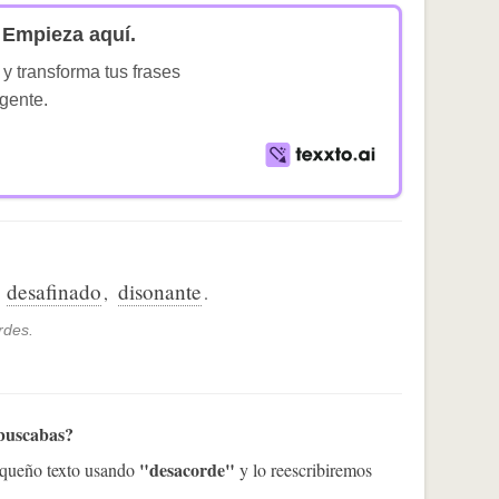
Empieza aquí.
 y transforma tus frases
igente.
desafinado
disonante
,
,
.
rdes.
 buscabas?
"desacorde"
pequeño texto usando
y lo reescribiremos