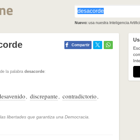
Nuevo:
usa nuestra Inteligencia Artifici
Usa
corde
Compartir
Esc
con
Inte
de la palabra
desacorde
:
desavenido
discrepante
contradictorio
,
,
,
las libertades que garantiza una Democracia.