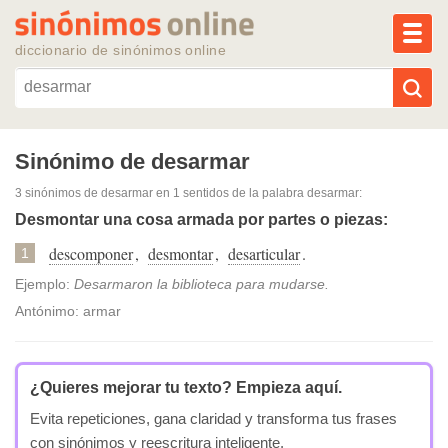
MEN
diccionario de sinónimos online
Reescribir texto con IA
Sinónimo de desarmar
3 sinónimos de desarmar
en 1 sentidos de la palabra
desarmar
:
Sinónimos populares
Desmontar una cosa armada por partes o piezas:
descomponer
,
desmontar
,
desarticular
.
Temas populares
1
Ejemplo:
Desarmaron la biblioteca para mudarse.
Temas recientes
Antónimo: armar
¿Quieres mejorar tu texto?
Empieza aquí.
Evita repeticiones, gana claridad y transforma tus frases
con sinónimos y reescritura inteligente.