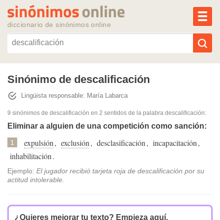
MEN
diccionario de sinónimos online
Reescribir texto con IA
Sinónimo de descalificación
Lingüista responsable: María Labarca
Sinónimos populares
9 sinónimos de descalificación
en 2 sentidos de la palabra
descalificación
:
Temas populares
Eliminar a alguien de una competición como sanción:
expulsión
,
exclusión
,
desclasificación
,
incapacitación
,
1
Temas recientes
inhabilitación
.
Ejemplo:
El jugador recibió tarjeta roja de descalificación por su
actitud intolerable.
¿Quieres mejorar tu texto?
Empieza aquí.