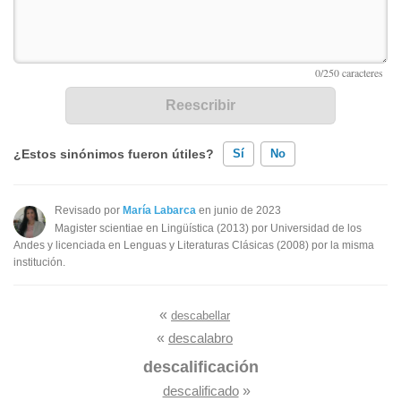
¿Estos sinónimos fueron útiles?
Sí
No
Existen sinónimos incorrectos
Revisado por
María Labarca
en junio de 2023
Magister scientiae en Lingüística (2013) por Universidad de los
Ninguno de los sinónimos presentados me ayudó
Andes y licenciada en Lenguas y Literaturas Clásicas (2008) por la misma
institución.
Otro
«
descabellar
«
descalabro
descalificación
descalificado
»