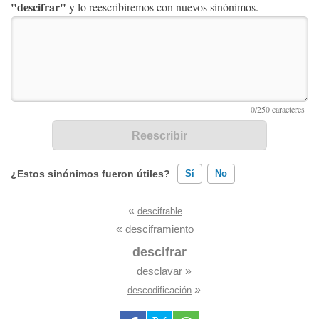
"descifrar"
y lo reescribiremos con nuevos sinónimos.
¿Estos sinónimos fueron útiles?
Sí
No
«
descifrable
Existen sinónimos incorrectos
«
desciframiento
Ninguno de los sinónimos presentados me ayudó
descifrar
desclavar
»
Otro
»
descodificación