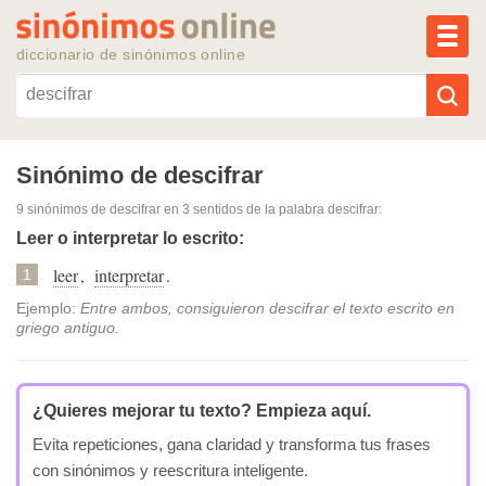
MEN
diccionario de sinónimos online
Reescribir texto con IA
Sinónimo de descifrar
9 sinónimos de descifrar
en 3 sentidos de la palabra
descifrar
:
Sinónimos populares
Leer o interpretar lo escrito:
leer
,
interpretar
.
Temas populares
1
Ejemplo:
Entre ambos, consiguieron descifrar el texto escrito en
griego antiguo.
Temas recientes
¿Quieres mejorar tu texto?
Empieza aquí.
Evita repeticiones, gana claridad y transforma tus frases
con sinónimos y reescritura inteligente.