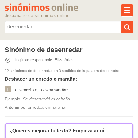
MEN
diccionario de sinónimos online
Reescribir texto con IA
Sinónimo de desenredar
Lingüista responsable: Eliza Arias
Sinónimos populares
12 sinónimos de desenredar
en 3 sentidos de la palabra
desenredar
:
Temas populares
Deshacer un enredo o maraña:
desenrollar
,
desenmarañar
.
1
Temas recientes
Ejemplo:
Se desenredó el cabello.
Antónimos: enredar, enmarañar
¿Quieres mejorar tu texto?
Empieza aquí.