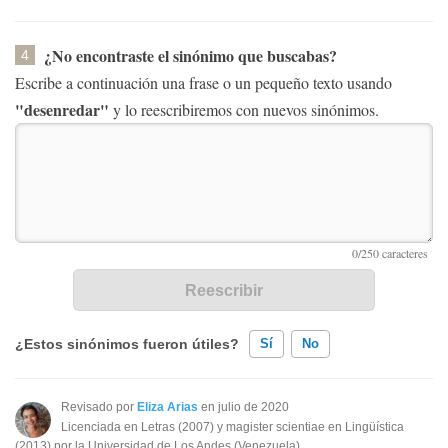
¿No encontraste el sinónimo que buscabas?
4
Escribe a continuación una frase o un pequeño texto usando
"desenredar"
y lo reescribiremos con nuevos sinónimos.
¿Estos sinónimos fueron útiles?
Sí
No
Existen sinónimos incorrectos
Revisado por
Eliza Arias
en julio de 2020
Licenciada en Letras (2007) y magister scientiae en Lingüística
Ninguno de los sinónimos presentados me ayudó
(2013) por la Universidad de Los Andes (Venezuela).