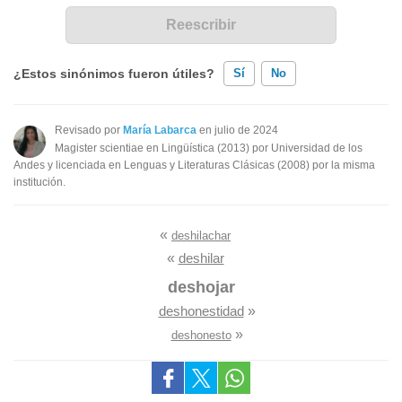
¿Estos sinónimos fueron útiles?
Sí
No
Existen sinónimos incorrectos
Revisado por
María Labarca
en julio de 2024
Magister scientiae en Lingüística (2013) por Universidad de los
Ninguno de los sinónimos presentados me ayudó
Andes y licenciada en Lenguas y Literaturas Clásicas (2008) por la misma
institución.
Otro
«
deshilachar
«
deshilar
deshojar
deshonestidad
»
»
deshonesto