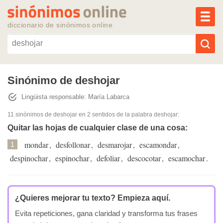
MEN
diccionario de sinónimos online
Reescribir texto con IA
Sinónimo de deshojar
Lingüista responsable: María Labarca
Sinónimos populares
11 sinónimos de deshojar
en 2 sentidos de la palabra
deshojar
:
Temas populares
Quitar las hojas de cualquier clase de una cosa:
mondar
,
desfollonar
,
desmarojar
,
escamondar
,
1
Temas recientes
despinochar
,
espinochar
,
defoliar
,
descocotar
,
escamochar
.
¿Quieres mejorar tu texto?
Empieza aquí.
Evita repeticiones, gana claridad y transforma tus frases