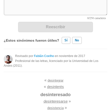
¿Estos sinónimos fueron útiles?
Sí
No
Existen sinónimos incorrectos
Revisado por
Fabián Coelho
en noviembre de 2017
Profesional de las letras, licenciado por la Universidad de Los
Ninguno de los sinónimos presentados me ayudó
Andes (2011).
Otro
«
desintegrar
«
desinterés
desinteresado
desinteresarse
»
»
desistencia