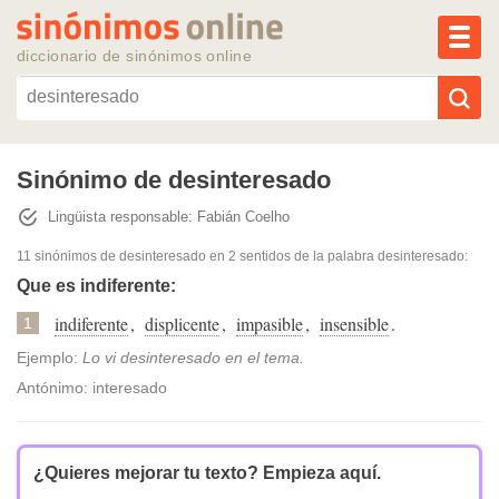
MEN
diccionario de sinónimos online
Reescribir texto con IA
Sinónimo de desinteresado
Lingüista responsable: Fabián Coelho
Sinónimos populares
11 sinónimos de desinteresado
en 2 sentidos de la palabra
desinteresado
:
Temas populares
Que es indiferente:
indiferente
,
displicente
,
impasible
,
insensible
.
1
Temas recientes
Ejemplo:
Lo vi desinteresado en el tema.
Antónimo: interesado
¿Quieres mejorar tu texto?
Empieza aquí.