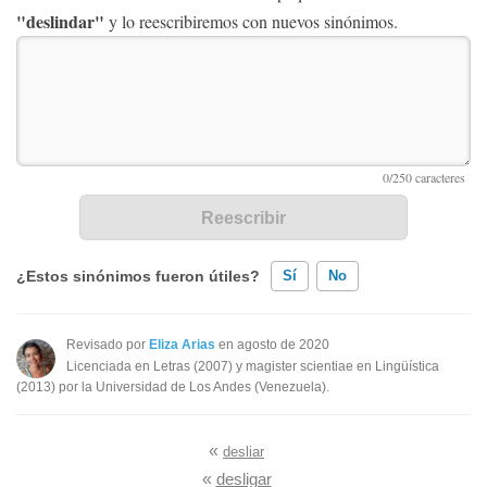
"deslindar"
y lo reescribiremos con nuevos sinónimos.
¿Estos sinónimos fueron útiles?
Sí
No
Existen sinónimos incorrectos
Revisado por
Eliza Arias
en agosto de 2020
Licenciada en Letras (2007) y magister scientiae en Lingüística
Ninguno de los sinónimos presentados me ayudó
(2013) por la Universidad de Los Andes (Venezuela).
Otro
«
desliar
«
desligar