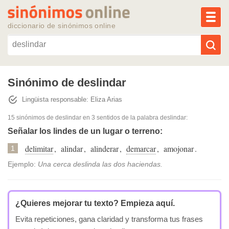
MEN
diccionario de sinónimos online
Reescribir texto con IA
Sinónimo de deslindar
Lingüista responsable: Eliza Arias
Sinónimos populares
15 sinónimos de deslindar
en 3 sentidos de la palabra
deslindar
:
Temas populares
Señalar los lindes de un lugar o terreno:
delimitar
,
alindar
,
alinderar
,
demarcar
,
amojonar
.
1
Temas recientes
Ejemplo:
Una cerca deslinda las dos haciendas.
¿Quieres mejorar tu texto?
Empieza aquí.
Evita repeticiones, gana claridad y transforma tus frases