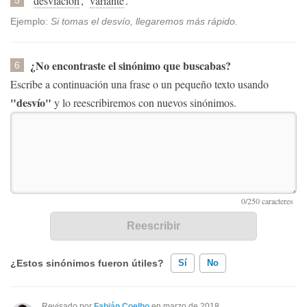
desviación
,
variante
.
Ejemplo:
Si tomas el desvío, llegaremos más rápido.
¿No encontraste el sinónimo que buscabas?
6
Escribe a continuación una frase o un pequeño texto usando
"desvío"
y lo reescribiremos con nuevos sinónimos.
¿Estos sinónimos fueron útiles?
Sí
No
Existen sinónimos incorrectos
Revisado por
Fabián Coelho
en marzo de 2018