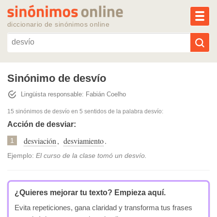
MEN
diccionario de sinónimos online
Reescribir texto con IA
Sinónimo de desvío
Lingüista responsable: Fabián Coelho
Sinónimos populares
15 sinónimos de desvío
en 5 sentidos de la palabra
desvío
:
Temas populares
Acción de desviar:
desviación
,
desviamiento
.
1
Temas recientes
Ejemplo:
El curso de la clase tomó un desvío.
¿Quieres mejorar tu texto?
Empieza aquí.
Evita repeticiones, gana claridad y transforma tus frases