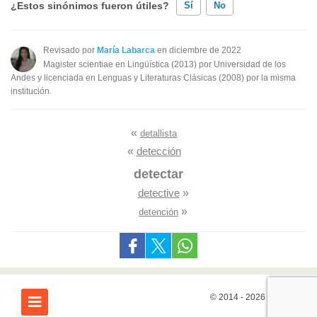
¿Estos sinónimos fueron útiles?
Sí
No
Existen sinónimos incorrectos
Revisado por
María Labarca
en diciembre de 2022
Magister scientiae en Lingüística (2013) por Universidad de los
Ninguno de los sinónimos presentados me ayudó
Andes y licenciada en Lenguas y Literaturas Clásicas (2008) por la misma
institución.
Otro
«
detallista
«
detección
detectar
detective
»
»
detención
© 2014 - 2026
7Graus