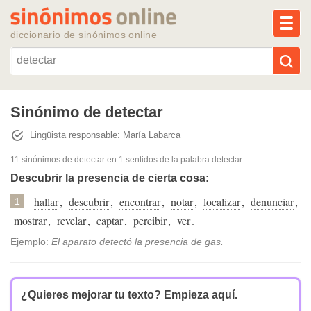
MEN
diccionario de sinónimos online
Reescribir texto con IA
Sinónimo de detectar
Lingüista responsable: María Labarca
Sinónimos populares
11 sinónimos de detectar
en 1 sentidos de la palabra
detectar
:
Temas populares
Descubrir la presencia de cierta cosa:
hallar
,
descubrir
,
encontrar
,
notar
,
localizar
,
denunciar
,
1
Temas recientes
mostrar
,
revelar
,
captar
,
percibir
,
ver
.
Ejemplo:
El aparato detectó la presencia de gas.
¿Quieres mejorar tu texto?
Empieza aquí.