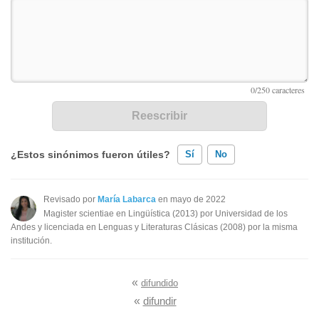
¿Estos sinónimos fueron útiles?
Sí
No
Existen sinónimos incorrectos
Revisado por
María Labarca
en mayo de 2022
Magister scientiae en Lingüística (2013) por Universidad de los
Ninguno de los sinónimos presentados me ayudó
Andes y licenciada en Lenguas y Literaturas Clásicas (2008) por la misma
institución.
Otro
«
difundido
«
difundir