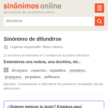
MEN
diccionario de sinónimos online
Reescribir texto con IA
Sinónimo de difundirse
Lingüista responsable: María Labarca
Sinónimos populares
12 sinónimos de difundirse
en 2 sentidos de la palabra
difundirse
:
Temas populares
Extenderse una noticia, una doctrina, etc.:
divulgarse
,
esparcirse
,
expandirse
,
extenderse
,
1
Temas recientes
propagarse
,
propalarse
,
publicarse
.
Ejemplo:
Comenzaron a difundirse los primeros resultados de las
elecciones.
¿Quieres mejorar tu texto?
Empieza aquí.