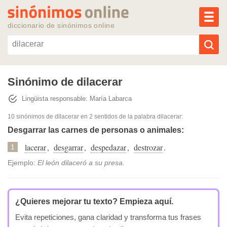
MEN
diccionario de sinónimos online
Reescribir texto con IA
Sinónimo de dilacerar
Lingüista responsable: María Labarca
Sinónimos populares
10 sinónimos de dilacerar
en 2 sentidos de la palabra
dilacerar
:
Temas populares
Desgarrar las carnes de personas o animales:
lacerar
,
desgarrar
,
despedazar
,
destrozar
.
1
Temas recientes
Ejemplo:
El león dilaceró a su presa.
¿Quieres mejorar tu texto?
Empieza aquí.
Evita repeticiones, gana claridad y transforma tus frases