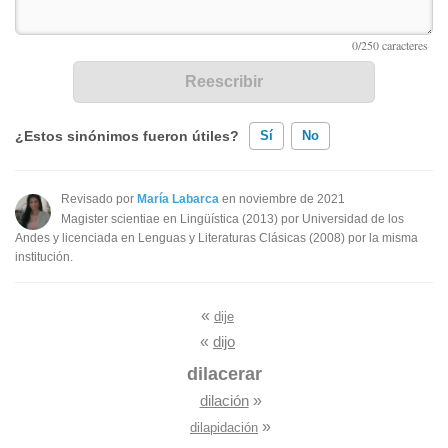
¿Estos sinónimos fueron útiles?
Sí
No
Existen sinónimos incorrectos
Revisado por
María Labarca
en noviembre de 2021
Magister scientiae en Lingüística (2013) por Universidad de los
Ninguno de los sinónimos presentados me ayudó
Andes y licenciada en Lenguas y Literaturas Clásicas (2008) por la misma
institución.
Otro
«
dije
«
dijo
dilacerar
dilación
»
»
dilapidación